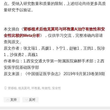
点。受纳入研究数量和质量的限制，上述结论尚待更多高质
量研究予以验证。
本文摘自《
肾移植术后他克莫司与环孢素A治疗有效性和安
全性比较的Meta分析
》，仅供学习交流，完整准确内容请
查阅原文。
原文作者：张文瑞1，高媛1，卜宁1，赵敏1，王鸽1，阮珍
1，沙保勇2，高巍1
作者单位：1.西安交通大学第一附属医院麻醉手术部；2.西
安医学院基础医学部
原文来源：《中国循证医学杂志》 2019年9月第19卷第9期
肾移植
,
他克莫司
,
环孢素
,
有效性
,
安全性
支持
反对