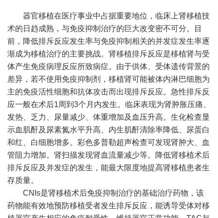
器官移植在医疗事业中占据重要地位，临床上肾移植技
术的日趋成熟，与免疫抑制治疗的巨大改变密不可分。目
前，降低排斥反应发生率与免疫抑制相关的并发症发生率逐
渐成为移植治疗的主要挑战。肾移植排斥反应是移植肾与受
体产生免疫病理反应所致病症。由于供体、受体遗传背景的
差异，若不使用免疫抑制剂，移植肾可能被体内淋巴细胞为
主的免疫活性细胞和抗体攻击而出现排斥反应。急性排斥反
应一般在术后1周到3个月内发生。临床表现为肾肿胀压痛、
发热、乏力、尿量减少、体重增加及血压升高。生化检查显
示血肌酐及尿素氮水平升高、内生肌酐清除率降低、尿蛋白
和红、白细胞增多。彩色多普勒超声检查可发现肾肿大、血
管阻力增加。肾扫描发现肾血流量减少等。降低肾移植术后
排斥反应及并发症的发生，能最大限度地提高肾移植患者生
存质量。
CNIs是肾移植术后免疫抑制治疗的基础治疗药物，该
药物能有效地预防移植受者发生排斥反应，能诱导受体对移