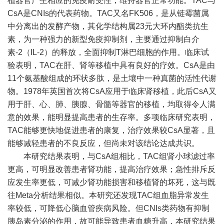
植器官产生相应的免疫耐受性，维持器官正常功能。TAC与
CsA是CNIs的代表药物。TAC又名FK506，是从链霉菌属
中分离出的发酵产物，其化学结构属23元大环内酯类抗生
素，为一种强力的新型免疫抑制剂，主要通过抑制白介
素-2（IL-2）的释放，全面抑制T淋巴细胞的作用。临床试
验表明，TAC在肝、肾等移植中具有良好的疗效。CsA是由
11个氨基酸组成的环状多肽，是土壤中一种真菌的活性代谢
物。1978年英国首次将CsA应用于临床肾移植，此后CsA又
用于肝、心、肺、胰腺、骨髓等器官的移植，均取得令人满
意的效果，能明显提高患者的生存率。多项临床研究表明，
TAC能够更快地促进患者的康复，治疗效果较CsA显著，且
能够减轻患者的不良反应，但尚未对该结论达成共识。
本研究结果表明，与CsA组相比，TAC组肾小球滤过率
更高，可明显改善患者肾功能，提高治疗效果；急性排斥反
应发生率更低，可减少肾功能损害和移植肾的坏死，这与既
往Meta分析结果相似。本研究还发现TAC组血脂异常发生
率较低，可降低心脑血管疾病风险。但CNIs类药物有抑制
胰岛素分泌的作用，故可能导致患者血糖升高，本研究结果