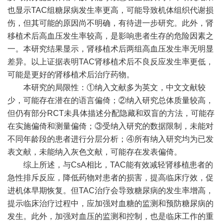
也显示TAC组糖尿病发生率更高，可能导致机体组织代谢损
伤，但其可能的原因尚不明确，有待进一步研究。此外，肾
移植术后高血压发生率较高，是影响患者生存的危险因素之
一。本研究结果显示，肾移植术后两组高血压发生率无明显
差异。以上证据表明TAC肾移植术后不良反应发生率更低，
可能是更好的肾移植术后治疗药物。
本研究的局限性：①纳入文献多为英文，中文文献较
少，可能存在潜在的语言偏倚；②纳入研究总体质量较高，
但仍有部分RCT未具体描述分配隐藏和双盲的方法，可能存
在实施偏倚和测量偏倚；③受纳入研究的数据限制，未能对
不同年龄段的患者进行分层分析；④所有纳入研究均为已发
表文献，未能纳入灰色文献，可能存在发表偏倚。
综上所述，与CsA相比，TAC能有效减轻肾移植患者的
急性排斥反应，降低药物对患者的损害，提高临床疗效，促
进机体早期恢复。但TAC治疗会导致糖尿病的发生率增高，
提示临床治疗过程中，应加强对血糖的监测和预防糖尿病的
发生。此外，加强对血压的监测和控制，也是临床工作的重