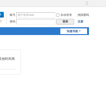
切
换
账号
自动登录
找回密码
到
宽
始
密码
注册
登录
版
快捷导航
请其他时间再