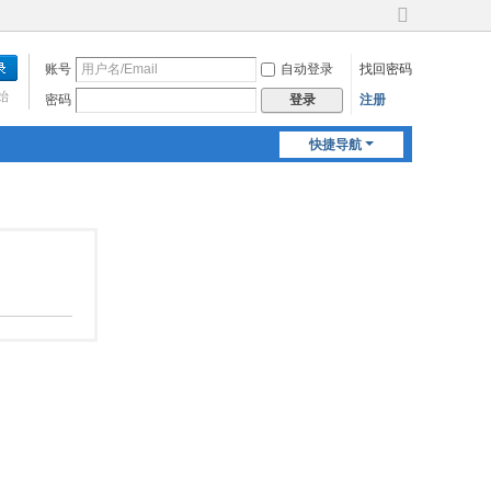
切
换
账号
自动登录
找回密码
到
宽
始
密码
注册
登录
版
快捷导航